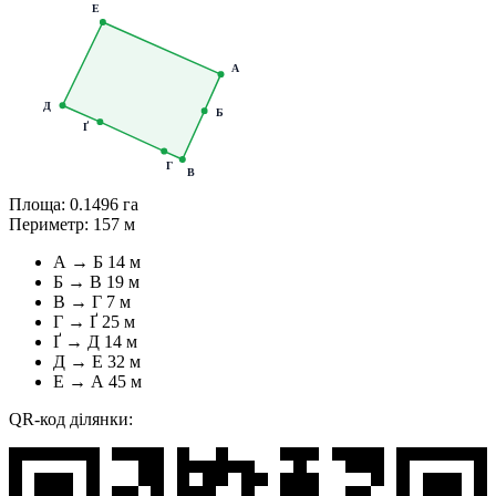
Е
А
Д
Б
Ґ
Г
В
Площа:
0.1496 га
Периметр:
157 м
А → Б
14 м
Б → В
19 м
В → Г
7 м
Г → Ґ
25 м
Ґ → Д
14 м
Д → Е
32 м
Е → А
45 м
QR-код ділянки: