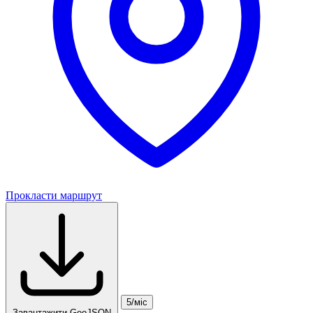
Прокласти маршрут
5/міс
Завантажити GeoJSON