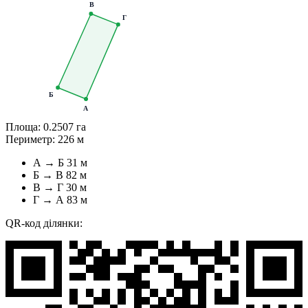
В
Г
Б
А
Площа:
0.2507 га
Периметр:
226 м
А → Б
31 м
Б → В
82 м
В → Г
30 м
Г → А
83 м
QR-код ділянки: