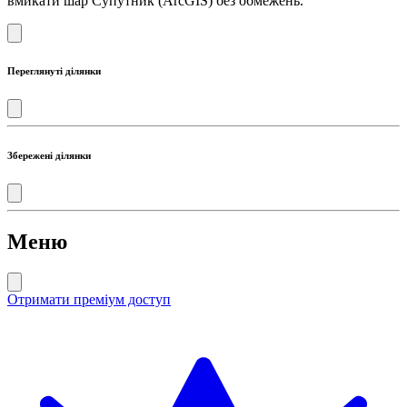
вмикати шар Супутник (ArcGIS) без обмежень.
Переглянуті ділянки
Збережені ділянки
Меню
Отримати преміум доступ