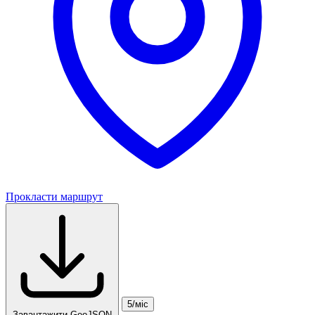
Прокласти маршрут
5/міс
Завантажити GeoJSON