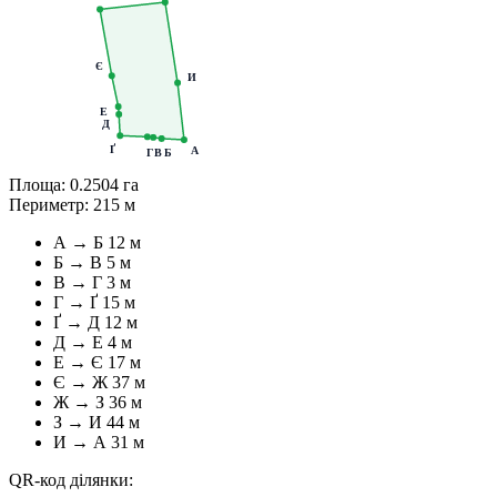
Є
И
Е
Д
Ґ
А
Г
В
Б
Площа:
0.2504 га
Периметр:
215 м
А → Б
12 м
Б → В
5 м
В → Г
3 м
Г → Ґ
15 м
Ґ → Д
12 м
Д → Е
4 м
Е → Є
17 м
Є → Ж
37 м
Ж → З
36 м
З → И
44 м
И → А
31 м
QR-код ділянки: