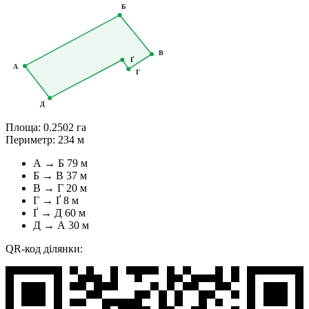
Б
В
Ґ
А
Г
Д
Площа:
0.2502 га
Периметр:
234 м
А → Б
79 м
Б → В
37 м
В → Г
20 м
Г → Ґ
8 м
Ґ → Д
60 м
Д → А
30 м
QR-код ділянки: