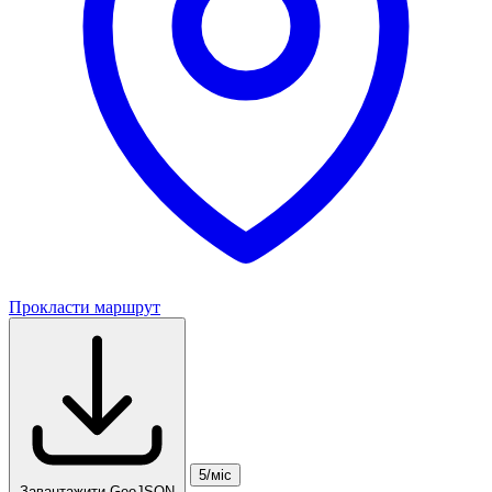
Прокласти маршрут
5/міс
Завантажити GeoJSON