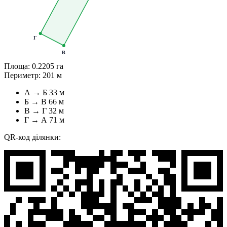
Г
В
Площа:
0.2205 га
Периметр:
201 м
А → Б
33 м
Б → В
66 м
В → Г
32 м
Г → А
71 м
QR-код ділянки: