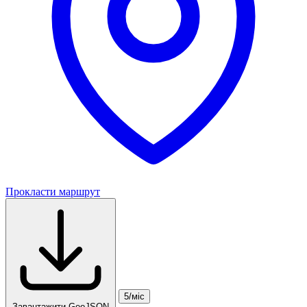
Прокласти маршрут
5/міс
Завантажити GeoJSON