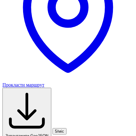
Прокласти маршрут
5/міс
Завантажити GeoJSON