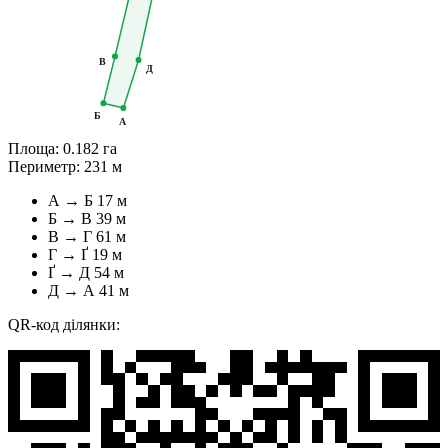
В
Д
Б
А
Площа:
0.182 га
Периметр:
231 м
А → Б
17 м
Б → В
39 м
В → Г
61 м
Г → Ґ
19 м
Ґ → Д
54 м
Д → А
41 м
QR-код ділянки: