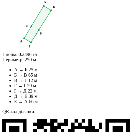
А
Б
Е
В
Г
Д
Ґ
Площа:
0.2496 га
Периметр:
259 м
А → Б
25 м
Б → В
65 м
В → Г
12 м
Г → Ґ
29 м
Ґ → Д
22 м
Д → Е
39 м
Е → А
66 м
QR-код ділянки: