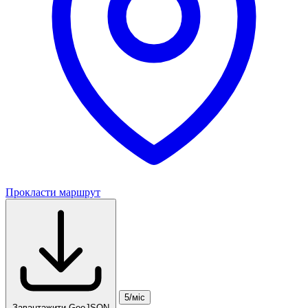
Прокласти маршрут
5/міс
Завантажити GeoJSON