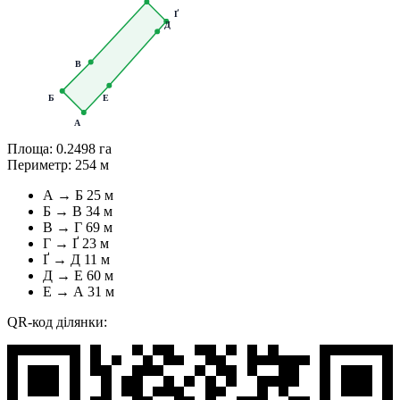
Ґ
Д
В
Б
Е
А
Площа:
0.2498 га
Периметр:
254 м
А → Б
25 м
Б → В
34 м
В → Г
69 м
Г → Ґ
23 м
Ґ → Д
11 м
Д → Е
60 м
Е → А
31 м
QR-код ділянки: