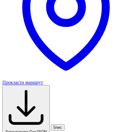
Прокласти маршрут
5/міс
Завантажити GeoJSON