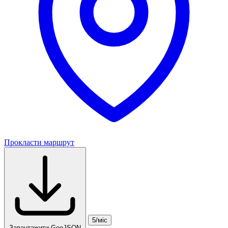
Прокласти маршрут
5/міс
Завантажити GeoJSON