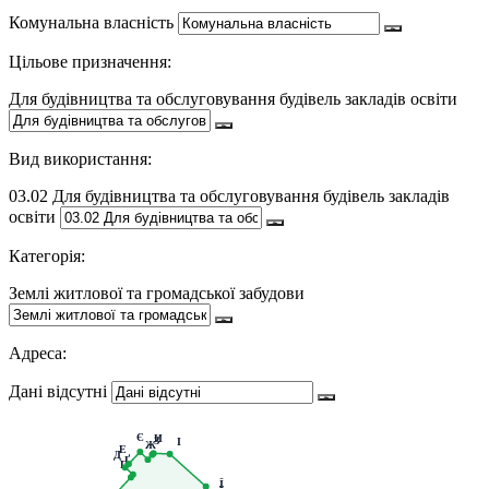
Комунальна власність
Цільове призначення:
Для будівництва та обслуговування будівель закладів освіти
Вид використання:
03.02 Для будівництва та обслуговування будівель закладів
освіти
Категорія:
Землі житлової та громадської забудови
Адреса:
Дані відсутні
Є
И
З
І
Ж
Е
Д
Ґ
Г
Ї