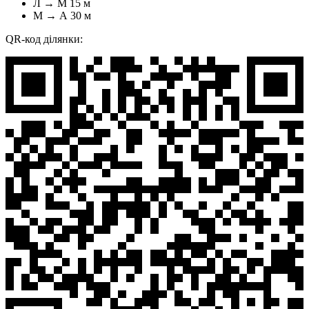
Л → М
15 м
М → А
30 м
QR-код ділянки: