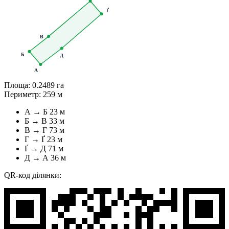
Ґ
В
Б
Д
А
Площа:
0.2489 га
Периметр:
259 м
А → Б
23 м
Б → В
33 м
В → Г
73 м
Г → Ґ
23 м
Ґ → Д
71 м
Д → А
36 м
QR-код ділянки: