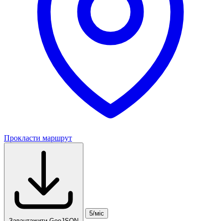
Прокласти маршрут
5/міс
Завантажити GeoJSON