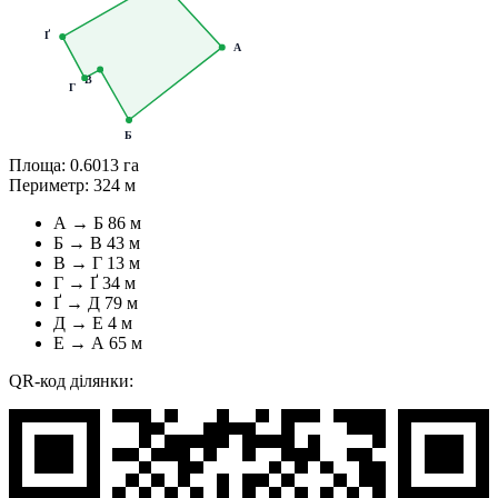
Ґ
А
В
Г
Б
Площа:
0.6013 га
Периметр:
324 м
А → Б
86 м
Б → В
43 м
В → Г
13 м
Г → Ґ
34 м
Ґ → Д
79 м
Д → Е
4 м
Е → А
65 м
QR-код ділянки: