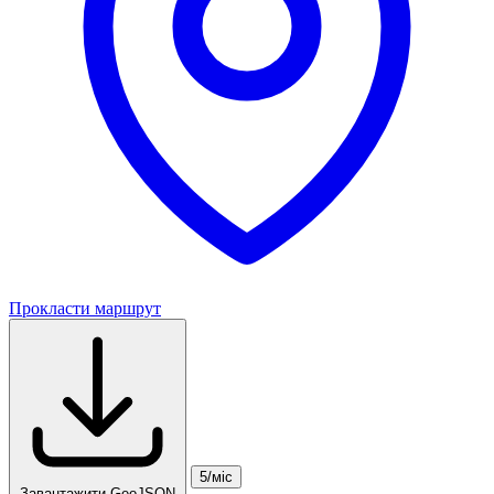
Прокласти маршрут
5/міс
Завантажити GeoJSON