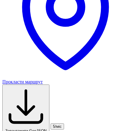
Прокласти маршрут
5/міс
Завантажити GeoJSON