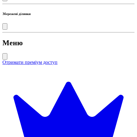
Збережені ділянки
Меню
Отримати преміум доступ