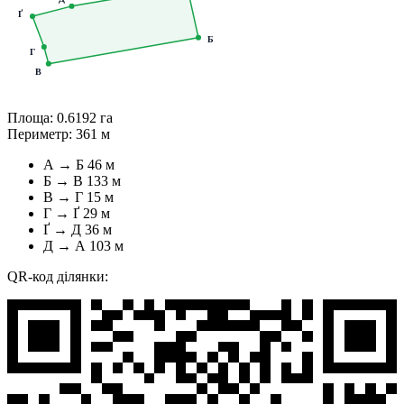
Ґ
Б
Г
В
Площа:
0.6192 га
Периметр:
361 м
А → Б
46 м
Б → В
133 м
В → Г
15 м
Г → Ґ
29 м
Ґ → Д
36 м
Д → А
103 м
QR-код ділянки: