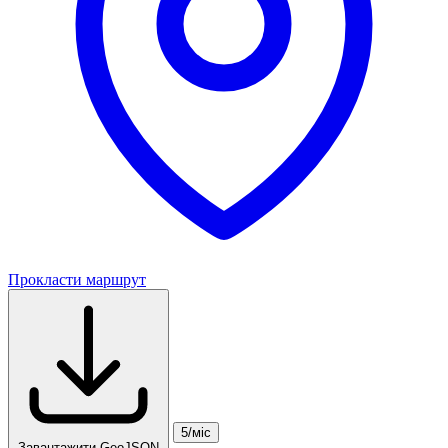
Прокласти маршрут
5/міс
Завантажити GeoJSON