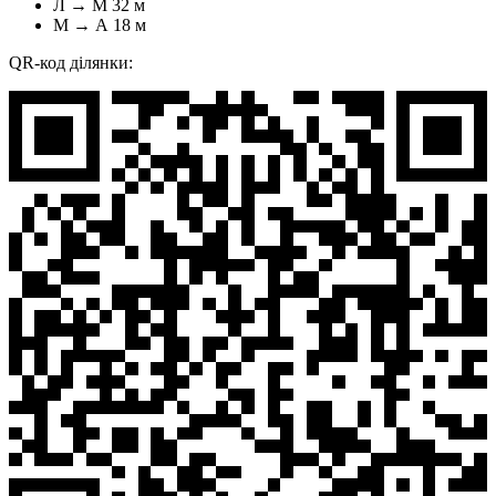
Л → М
32 м
М → А
18 м
QR-код ділянки: