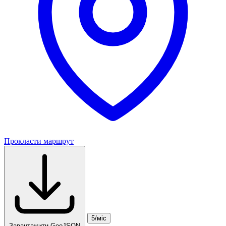
Прокласти маршрут
5/міс
Завантажити GeoJSON