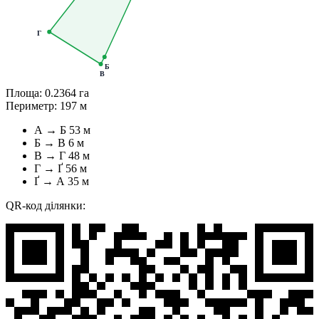
Г
Б
В
Площа:
0.2364 га
Периметр:
197 м
А → Б
53 м
Б → В
6 м
В → Г
48 м
Г → Ґ
56 м
Ґ → А
35 м
QR-код ділянки: