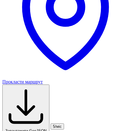
Прокласти маршрут
5/міс
Завантажити GeoJSON