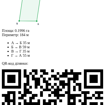
Б
А
Площа:
0.1996 га
Периметр:
184 м
А → Б
35 м
Б → В
59 м
В → Г
35 м
Г → А
55 м
QR-код ділянки: